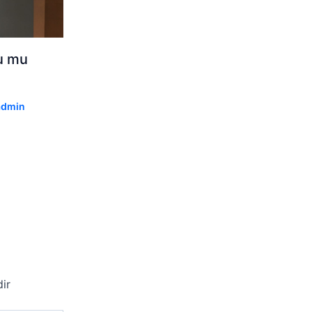
lu mu
admin
dir