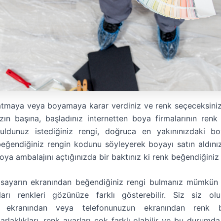
atmaya veya boyamaya karar verdiniz ve renk seçeceksini
ızın başına, başladınız internetten boya firmalarının renk 
uldunuz istediğiniz rengi, doğruca en yakınınızdaki bo
 beğendiğiniz rengin kodunu söyleyerek boyayı satın aldını
boya ambalajını açtığınızda bir baktınız ki renk beğendiğiniz 
gisayarın ekranından beğendiğiniz rengi bulmanız mümkün
arı renkleri gözünüze farklı gösterebilir. Siz siz olu
ın ekranından veya telefonunuzun ekranından renk 
arlaklıkları, renk ayarları çok farklı olabilir ve bu durum