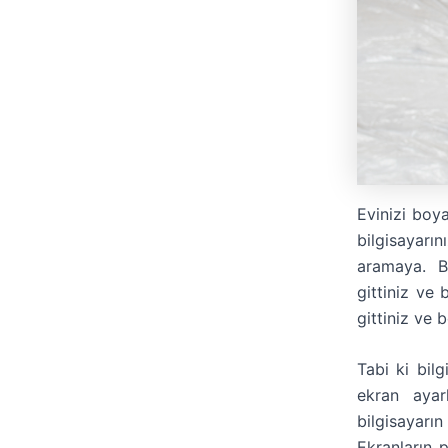
Evinizi boy
bilgisayarın
aramaya. B
gittiniz ve
gittiniz ve 
Tabi ki bil
ekran ayarl
bilgisayar
Ekranların p