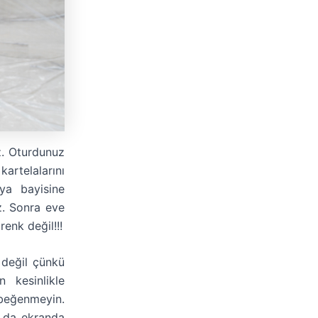
z. Oturdunuz
kartelalarını
ya bayisine
z. Sonra eve
renk değil!!!
 değil çünkü
n kesinlikle
beğenmeyin.
da da ekranda