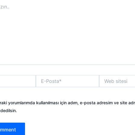
E-
Web
Posta*
sitesi
aki yorumlarımda kullanılması için adım, e-posta adresim ve site ad
dedilsin.