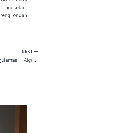
örünecektir.
 rengi ondan
NEXT
İç cephe boya uygulaması – Alçı üzeri boyalı zemin