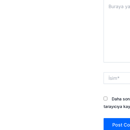
Buraya
yazın..
İsim*
Daha sonr
tarayıcıya kay