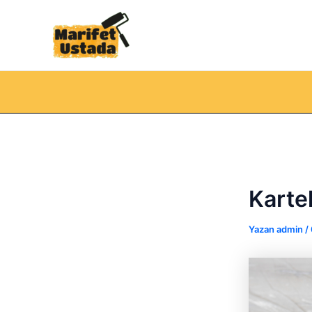
İçeriğe
atla
ri
Karte
Yazan
admin
/