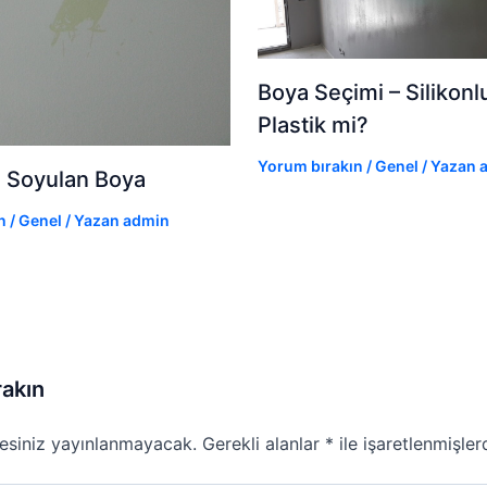
Boya Seçimi – Silikon
Plastik mi?
Yorum bırakın
/
Genel
/ Yazan
 Soyulan Boya
n
/
Genel
/ Yazan
admin
rakın
esiniz yayınlanmayacak.
Gerekli alanlar
*
ile işaretlenmişler